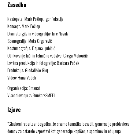
Zasedba
Nastopata: Mark Požlep, Igor Feketija
Koncept: Mark Požlep
Dramaturgija in videografija: Jure Novak
Scenografija: Meta Grgurevič
Kostumografija: Dajana Ljubičić
Oblikovanje luči in tehnično vodstvo: Grega Mohorčič
Izvršna produkcija in fotografije: Barbara Poček
Produkcija: Gledališče Glej
Video: Hana Vodeb
Organizacija: Emanat
V sodelovanju z: Bunker/SMEEL
Izjave
“Glasbeni repertoar dogodka, že s samo tematiko besedil, generacijo prebivalcev
domov za ostarele vzpostavi kot generacijo kopičenja spominov in obujanja