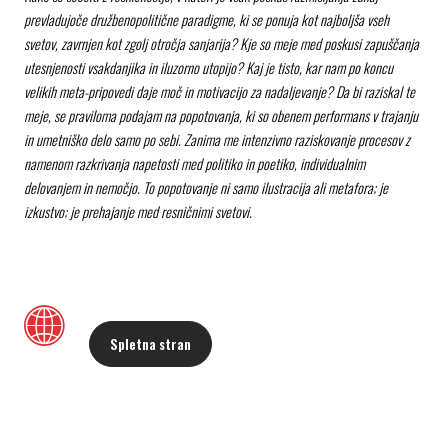
prevladujoče družbenopolitične paradigme, ki se ponuja kot najboljša vseh
svetov, zavrnjen kot zgolj otročja sanjarija? Kje so meje med poskusi zapuščanja
utesnjenosti vsakdanjika in iluzorno utopijo? Kaj je tisto, kar nam po koncu
velikih meta-pripovedi daje moč in motivacijo za nadaljevanje? Da bi raziskal te
meje, se praviloma podajam na popotovanja, ki so obenem performans v trajanju
in umetniško delo samo po sebi. Zanima me intenzivno raziskovanje procesov z
namenom razkrivanja napetosti med politiko in poetiko, individualnim
delovanjem in nemočjo. To popotovanje ni samo ilustracija ali metafora; je
izkustvo; je prehajanje med resničnimi svetovi.
Spletna stran