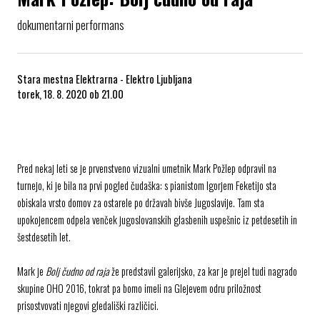
dokumentarni performans
Stara mestna Elektrarna - Elektro Ljubljana
torek, 18. 8. 2020 ob 21.00
Pred nekaj leti se je prvenstveno vizualni umetnik Mark Požlep odpravil na
turnejo, ki je bila na prvi pogled čudaška: s pianistom Igorjem Feketijo sta
obiskala vrsto domov za ostarele po državah bivše Jugoslavije. Tam sta
upokojencem odpela venček jugoslovanskih glasbenih uspešnic iz petdesetih in
šestdesetih let.
Mark je
Bolj čudno od raja
že predstavil galerijsko, za kar je prejel tudi nagrado
skupine OHO 2016, tokrat pa bomo imeli na Glejevem odru priložnost
prisostvovati njegovi gledališki različici.