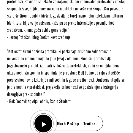
preteklosti. Ravno to se izkaže za največji skupni imenovalec prebivalcev nekdaj
skupne države, ki jih danes narodna identiteta ne veže več skupaj. Kar povezuje
starejše širom republik bivše Jugoslavije je torej ravno neka kolektivna kulturna
identiteta, ki je vanje vpisana, kaže pa se preko interakcije s pesmijo, kot
sredstvom, ki omogoča uvid v generacijo.”
- Jernej Potočan, blog Borštnikovo srečanje
“Kot estetizirani odziv na premike, ki poskušajo družbeno solidarnost in
univerzalno emancipacijo, ki jo je (vsaj v idejnem izhodišču) predstavljal
jugoslovanski projekt, izbrisati iz doživetja preteklosti, da bi se omejila njena
aktualnost, sta spomin in spominjanje predstave Bolj čudno od raja zatočišče
pred vsakodnevno izkušnjo ranljivosti in izgube družbenosti. Družbena utopija se
je premestila v preteklost, projekcije prihodnosti so postale njene kategorije,
dosegljive prek spomina.”
- Rok Bozovičar, Alja Lobnik, Radio Študent
Mark Požlep - Trailer