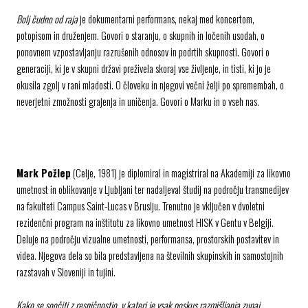
Bolj čudno od raja
je dokumentarni performans, nekaj med koncertom,
potopisom in druženjem. Govori o staranju, o skupnih in ločenih usodah, o
ponovnem vzpostavljanju razrušenih odnosov in podrtih skupnosti. Govori o
generaciji, ki je v skupni državi preživela skoraj vse življenje, in tisti, ki jo je
okusila zgolj v rani mladosti. O človeku in njegovi večni želji po spremembah, o
neverjetni zmožnosti grajenja in uničenja. Govori o Marku in o vseh nas.
Mark Požlep
(Celje, 1981) je diplomiral in magistriral na Akademiji za likovno
umetnost in oblikovanje v Ljubljani ter nadaljeval študij na področju transmedijev
na fakulteti Campus Saint-Lucas v Bruslju. Trenutno je vključen v dvoletni
rezidenčni program na inštitutu za likovno umetnost HISK v Gentu v Belgiji.
Deluje na področju vizualne umetnosti, performansa, prostorskih postavitev in
videa. Njegova dela so bila predstavljena na številnih skupinskih in samostojnih
razstavah v Sloveniji in tujini.
Kako se soočiti z resničnostjo, v kateri je vsak poskus razmišljanja zunaj